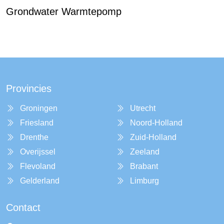
Grondwater Warmtepomp
Provincies
Groningen
Utrecht
Friesland
Noord-Holland
Drenthe
Zuid-Holland
Overijssel
Zeeland
Flevoland
Brabant
Gelderland
Limburg
Contact