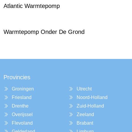
Atlantic Warmtepomp
Warmtepomp Onder De Grond
Provincies
Groningen
Utrecht
Friesland
Noord-Holland
Drenthe
Zuid-Holland
Overijssel
Zeeland
Flevoland
Brabant
Gelderland
Limburg