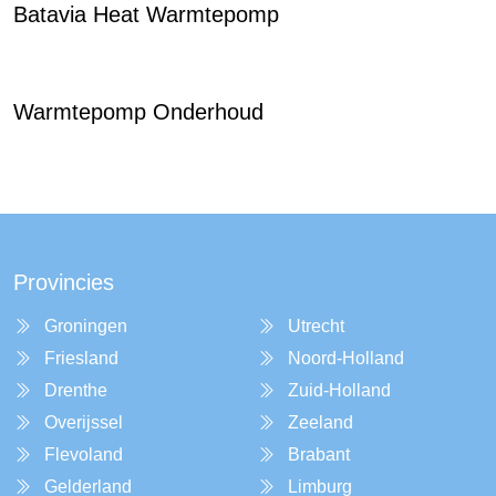
Batavia Heat Warmtepomp
Warmtepomp Onderhoud
Provincies
Groningen
Utrecht
Friesland
Noord-Holland
Drenthe
Zuid-Holland
Overijssel
Zeeland
Flevoland
Brabant
Gelderland
Limburg