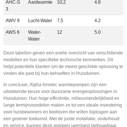
AHC-S
Aardwarmte
10,2
4.8
3
AWV 9
Lucht-Water
7,5
4.2
AWS 6
Water-
12
5.0
Water
Deze tabellen geven een snelle overzicht van verschillende
modellen en hun specifieke technische kenmerken. Dit
helpt potentiële klanten om de meest geschikte oplossing te
vinden die past bij hun behoeften in Huisduinen.
In conclusie, Alpha Innotec warmtepompen zijn een
uitstekende keuze voor duurzame energieoplossingen in
Huisduinen. Hun hoge efficiëntie, milieuvriendelijkheid en
lange termijnvoordelen maken ze tot een ideale investering
voor huisbewoners en bedrijven die willen bijdragen aan
een groener toekomst. Met de juiste installatie, onderhoud
en service, kunnen deze pompen jarenlang betrouwbaar